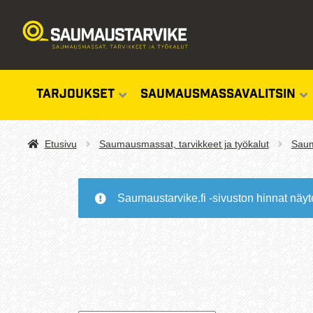
TARJOUKSET
SAUMAUSMASSAVALITSIN
Etusivu
Saumausmassat, tarvikkeet ja työkalut
Saum
Saumaustarvike.fi -sivuston hinnat näyt