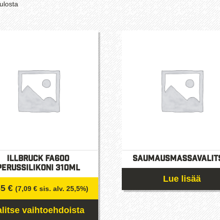
Suosituimmat
ulosta
ensin
illbruck FA600
Saumausmassavalit
Perussilikoni 310ml
Lue lisää
65
€
(
7,09
€
sis. alv. 25,5%)
alitse vaihtoehdoista