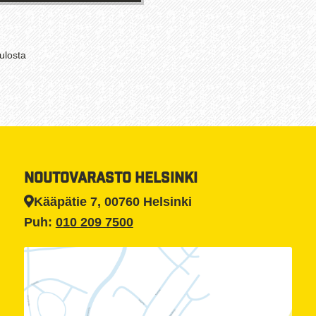
Tällä
tuotteella
on
Suosituimmat
ulosta
useampi
ensin
muunnelma.
Voit
tehdä
valinnat
tuotteen
sivulla.
NOUTOVARASTO HELSINKI
Kääpätie 7, 00760 Helsinki
Puh:
010 209 7500