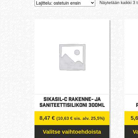
Näytetään kaikki 3 t
Sikasil-C rakenne- ja
saniteettisilikoni 300ml
8,47
€
5,
(
10,63
€
sis. alv. 25,5%)
Valitse vaihtoehdoista
V