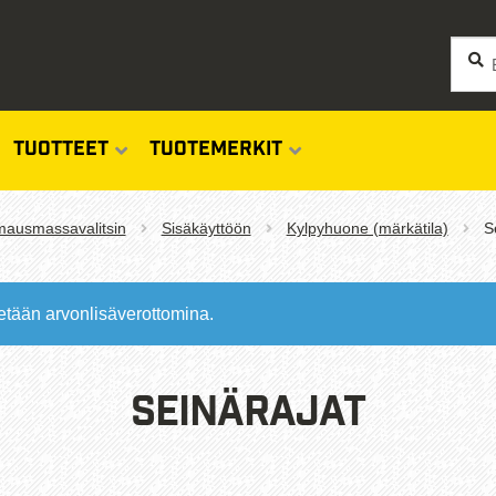
Siirry
Siirry
Haku
Etsi:
navigo
sisäl
TUOTTEET
TUOTEMERKIT
ausmassavalitsin
Sisäkäyttöön
Kylpyhuone (märkätila)
S
etään arvonlisäverottomina.
Seinärajat