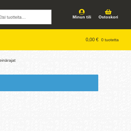
intiin
töön
Minun tili
Ostoskori
0,00
€
0 tuotetta
einärajat