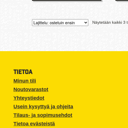
Tällä
tuotteella
on
Näytetään kaikki 3 t
useampi
muunnelma.
Voit
tehdä
valinnat
tuotteen
sivulla.
TIETOA
Minun tili
Noutovarastot
Yhteystiedot
Usein kysyttyä ja ohjeita
Tilaus- ja sopimusehdot
Tietoa evästeistä