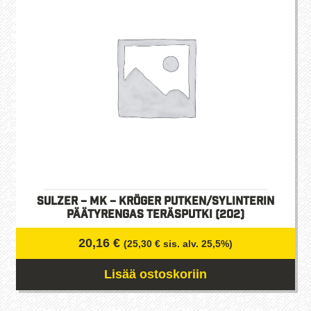
Sulzer – MK – Kröger Putken/Sylinterin
päätyrengas teräsputki (202)
20,16
€
(
25,30
€
sis. alv. 25,5%)
Lisää ostoskoriin