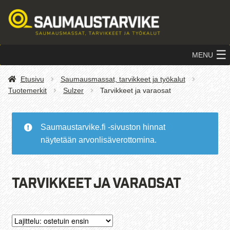
Siirry
Siirry
navigointiin
sisältöön
MENU
Etusivu
Saumausmassat, tarvikkeet ja työkalut
Tuotemerkit
Sulzer
Tarvikkeet ja varaosat
Saumaustarvike.fi -sivuston hinnat
näytetään arvonlisäverottomina.
Tarvikkeet ja varaosat