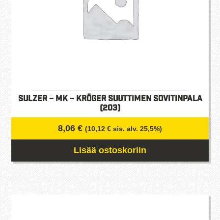
Sulzer – MK – Kröger Suuttimen sovitinpala
(203)
8,06
€
(
10,12
€
sis. alv. 25,5%)
Lisää ostoskoriin