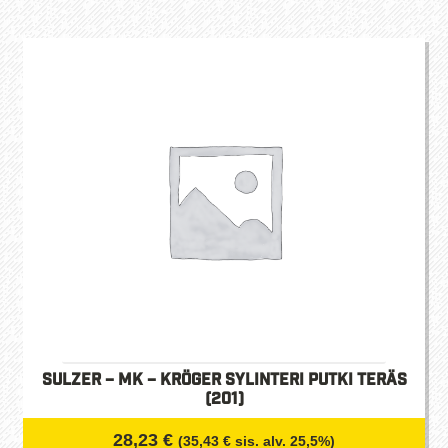
Sulzer – MK – Kröger Sylinteri putki teräs
(201)
28,23
€
(
35,43
€
sis. alv. 25,5%)