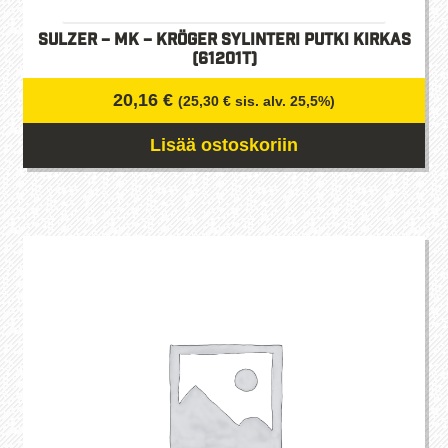
Sulzer – MK – Kröger Sylinteri putki kirkas
(61201t)
20,16
€
(
25,30
€
sis. alv. 25,5%)
Lisää ostoskoriin