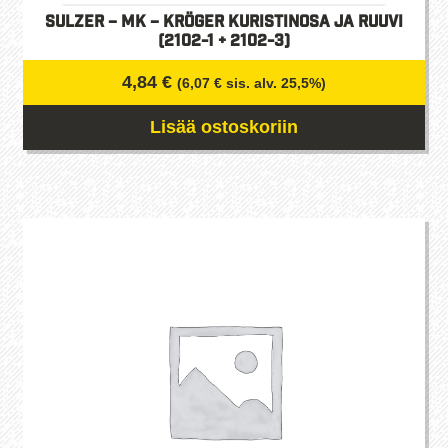
Sulzer – MK – Kröger Kuristinosa ja ruuvi
(2102-1 + 2102-3)
4,84
€
(
6,07
€
sis. alv. 25,5%)
Lisää ostoskoriin