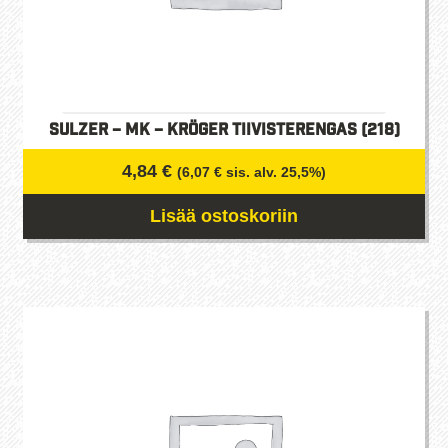
Sulzer – MK – Kröger Tiivisterengas (218)
4,84
€
(
6,07
€
sis. alv. 25,5%)
Lisää ostoskoriin