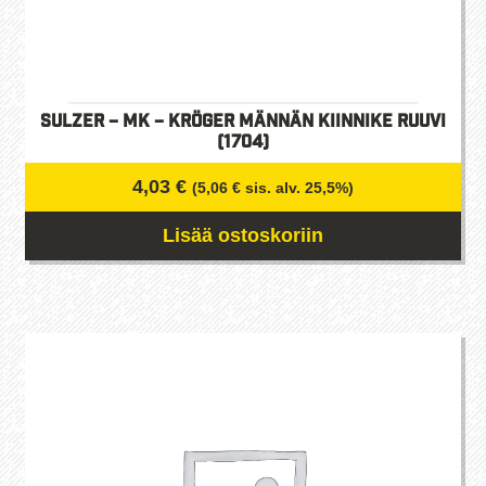
Sulzer – MK – Kröger Männän kiinnike ruuvi
(1704)
4,03
€
(
5,06
€
sis. alv. 25,5%)
Lisää ostoskoriin