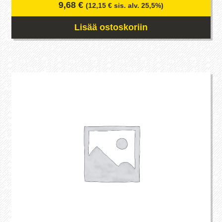
9,68
€
(
12,15
€
sis. alv. 25,5%)
Lisää ostoskoriin