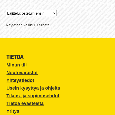
Suosituimmat
Näytetään kaikki 10 tulosta
ensin
TIETOA
Minun tili
Noutovarastot
Yhteystiedot
Usein kysyttyä ja ohjeita
Tilaus- ja sopimusehdot
Tietoa evästeistä
Yritys