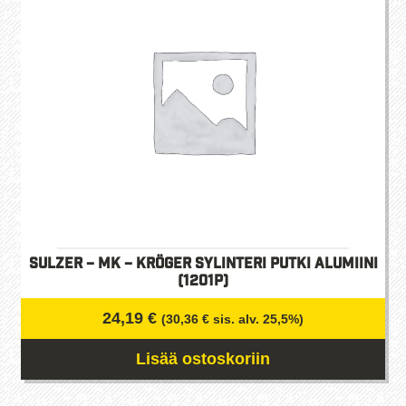
Sulzer – MK – Kröger Sylinteri putki alumiini
(1201p)
24,19
€
(
30,36
€
sis. alv. 25,5%)
Lisää ostoskoriin