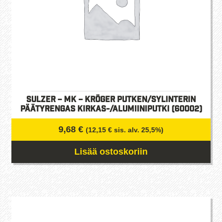
Sulzer – MK – Kröger Putken/Sylinterin
päätyrengas kirkas-/alumiiniputki (60002)
9,68
€
(
12,15
€
sis. alv. 25,5%)
Lisää ostoskoriin