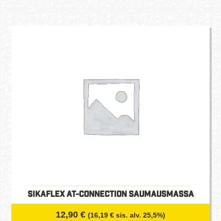
Sikaflex AT-Connection saumausmassa
12,90
€
(
16,19
€
sis. alv. 25,5%)