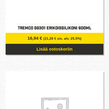
Tremco SG301 Erikoissilikoni 600ml
16,94
€
(
21,26
€
sis. alv. 25,5%)
Lisää ostoskoriin