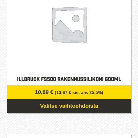
tehdä
valinnat
tuotteen
sivulla.
illbruck FS500 Rakennussilikoni 600ml
10,89
€
(
13,67
€
sis. alv. 25,5%)
Valitse vaihtoehdoista
Tällä
tuotteella
on