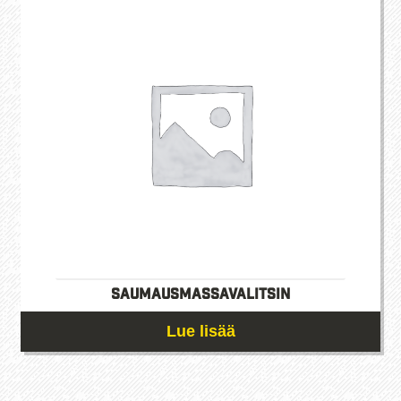
useampi
muunnelma.
Voit
tehdä
valinnat
tuotteen
sivulla.
Saumausmassavalitsin
Lue lisää