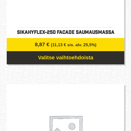
SikaHyflex-250 Facade Saumausmassa
8,87
€
(
11,13
€
sis. alv. 25,5%)
Valitse vaihtoehdoista
Tällä
tuotteella
on
useampi
muunnelma.
Voit
tehdä
valinnat
tuotteen