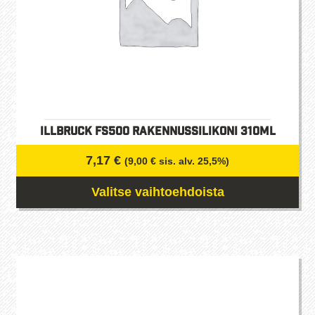
illbruck FS500 Rakennussilikoni 310ml
7,17
€
(
9,00
€
sis. alv. 25,5%)
Valitse vaihtoehdoista
Tällä
tuotteella
on
useampi
muunnelma.
Voit