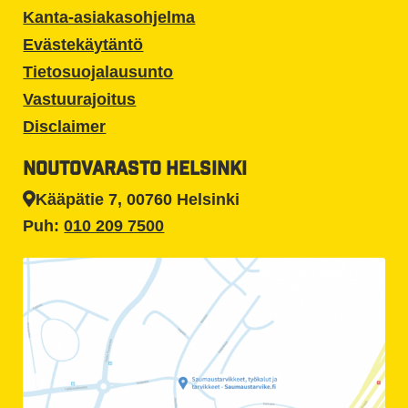
Kanta-asiakasohjelma
Evästekäytäntö
Tietosuojalausunto
Vastuurajoitus
Disclaimer
NOUTOVARASTO HELSINKI
Kääpätie 7, 00760 Helsinki
Puh:
010 209 7500