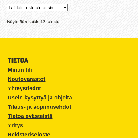
Suosituimmat
Näytetään kaikki 12 tulosta
ensin
TIETOA
Minun tili
Noutovarastot
Yhteystiedot
Usein kysyttyä ja ohjeita
Tilaus- ja sopimusehdot
Tietoa evästeistä
Yritys
Rekisteriseloste