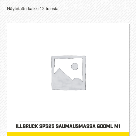
Suosituimmat
Näytetään kaikki 12 tulosta
ensin
Illbruck SP525 saumausmassa 600ml M1