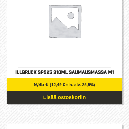
tehdä
valinnat
tuotteen
sivulla.
Illbruck SP525 310ml saumausmassa M1
9,95
€
(
12,49
€
sis. alv. 25,5%)
Lisää ostoskoriin