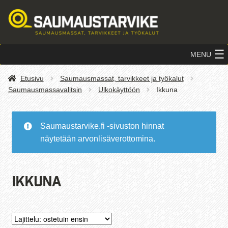
Siirry
Siirry
navigointiin
sisältöön
MENU
Etusivu
Saumausmassat, tarvikkeet ja työkalut
Saumausmassavalitsin
Ulkokäyttöön
Ikkuna
Saumaustarvike.fi -sivuston hinnat
näytetään arvonlisäverottomina.
Ikkuna