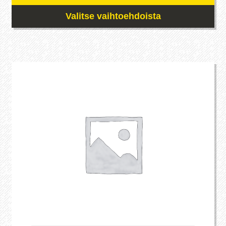
Valitse vaihtoehdoista
Tällä
tuotteella
on
useampi
muunnelma.
Voit
tehdä
valinnat
tuotteen
sivulla.