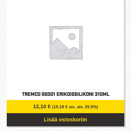
Tremco SG301 Erikoissilikoni 310ml
12,10
€
(
15,19
€
sis. alv. 25,5%)
Lisää ostoskoriin