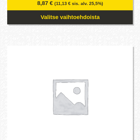
8,87
€
(
11,13
€
sis. alv. 25,5%)
Valitse vaihtoehdoista
Tällä
tuotteella
on
useampi
muunnelma.
Voit
tehdä
valinnat
tuotteen
sivulla.