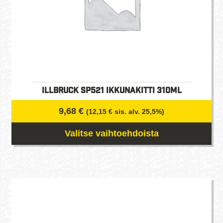
sivulla.
illbruck SP521 ikkunakitti 310ml
9,68
€
(
12,15
€
sis. alv. 25,5%)
Valitse vaihtoehdoista
Tällä
tuotteella
on
useampi
muunnelma.
Voit