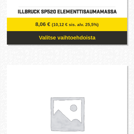
illbruck SP520 elementtisaumamassa
8,06
€
(
10,12
€
sis. alv. 25,5%)
Valitse vaihtoehdoista
Tällä
tuotteella
on
useampi
muunnelma.
Voit
tehdä
valinnat
tuotteen
sivulla.