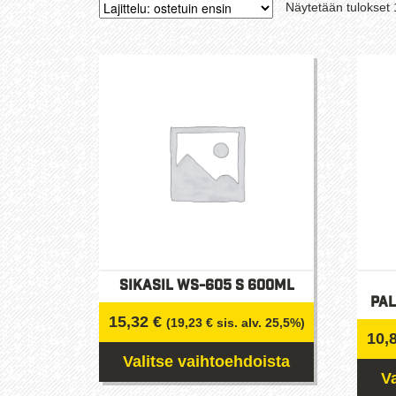
Näytetään tulokset 
Sikasil WS-605 S 600ml
Pal
15,32
€
(
19,23
€
sis. alv. 25,5%)
10,
Valitse vaihtoehdoista
V
Tällä