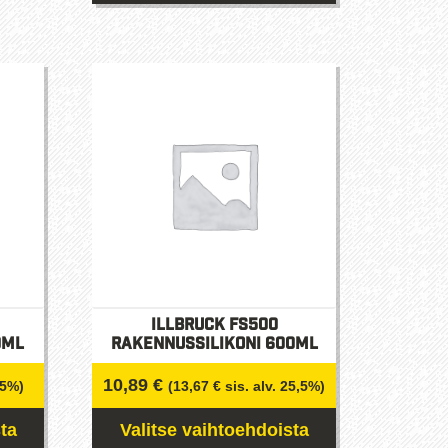
Tällä
tuotteella
on
useampi
muunnelma.
Voit
tehdä
valinnat
tuotteen
sivulla.
illbruck FS500
0ml
Rakennussilikoni 600ml
10,89
€
,5%)
(
13,67
€
sis. alv. 25,5%)
ta
Valitse vaihtoehdoista