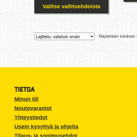
Valitse vaihtoehdoista
Tällä
tuotteella
on
Näytetään tulokset 
useampi
muunnelma.
Voit
tehdä
valinnat
tuotteen
sivulla.
TIETOA
Minun tili
Noutovarastot
Yhteystiedot
Usein kysyttyä ja ohjeita
Tilaus- ja sopimusehdot