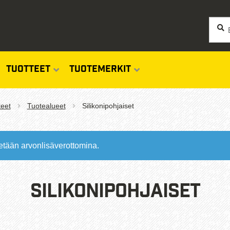
Siirry
Siirry
Haku
Etsi:
navigo
sisäl
TUOTTEET
TUOTEMERKIT
teet
Tuotealueet
Silikonipohjaiset
etään arvonlisäverottomina.
Silikonipohjaiset