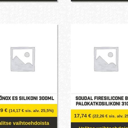
Tällä
tuotteella
on
useampi
muunnelma
Voit
tehdä
valinnat
tuotteen
sivulla.
önox ES silikoni 300ml
Soudal Firesilicone B
Palokatkosilikoni 31
29
€
(
14,17
€
sis. alv. 25,5%)
17,74
€
(
22,26
€
sis. alv. 
alitse vaihtoehdoista