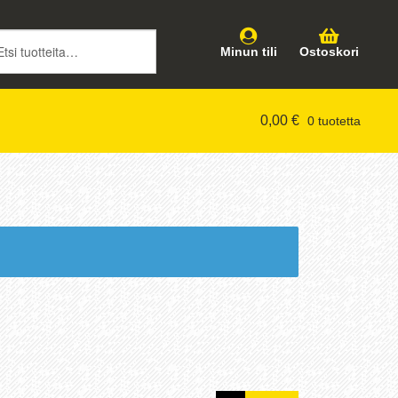
intiin
töön
Minun tili
Ostoskori
0,00
€
0 tuotetta