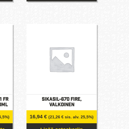
Tällä
tuotteella
on
useampi
.
muunnelma.
Voit
tehdä
valinnat
tuotteen
sivulla.
1 FR
Sikasil-670 Fire,
0ml
valkoinen
16,94
€
25,5%)
(
21,26
€
sis. alv. 25,5%)