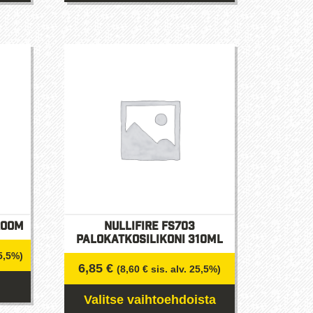
.
room
Nullifire FS703
Palokatkosilikoni 310ml
25,5%)
6,85
€
(
8,60
€
sis. alv. 25,5%)
Valitse vaihtoehdoista