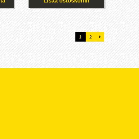
ta
Lisää ostoskoriin
1
2
.