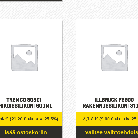
Tällä
tuotteella
on
useampi
muunnelma.
Voit
tehdä
valinnat
tuotteen
sivulla.
Tremco SG301
illbruck FS500
rikoissilikoni 600ml
Rakennussilikoni 31
94
€
7,17
€
(
21,26
€
sis. alv. 25,5%)
(
9,00
€
sis. alv. 25
Lisää ostoskoriin
Valitse vaihtoehdois