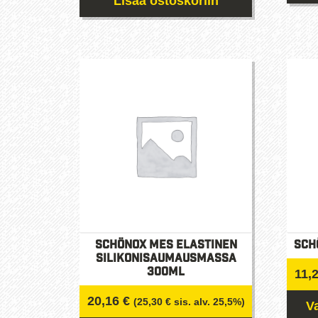
Lisää ostoskoriin
Schönox MES elastinen
Sch
silikonisaumausmassa
300ml
11,
20,16
€
(
25,30
€
sis. alv. 25,5%)
V