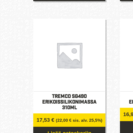
Tällä
tuotteella
on
useampi
muunnelma.
Voit
tehdä
valinnat
tuotteen
sivulla.
Tremco SG490
Erikoissilikonimassa
E
310ml
16,
17,53
€
(
22,00
€
sis. alv. 25,5%)