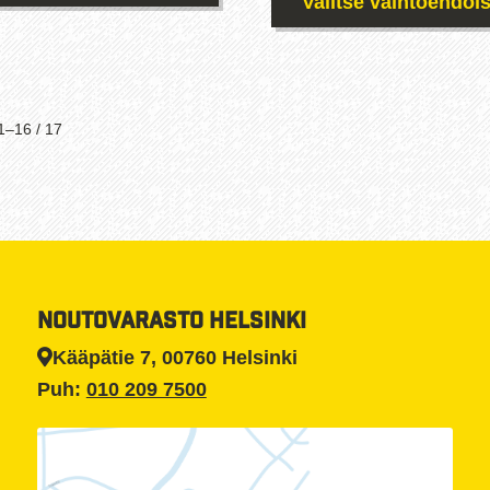
Valitse vaihtoehdois
Tällä
Tällä
tuotteella
tuotteella
on
on
useampi
useampi
muunnelma.
Suosituimmat
1–16 / 17
muunnelma
Voit
ensin
Voit
tehdä
tehdä
valinnat
valinnat
tuotteen
tuotteen
sivulla.
sivulla.
NOUTOVARASTO HELSINKI
Kääpätie 7, 00760 Helsinki
Puh:
010 209 7500