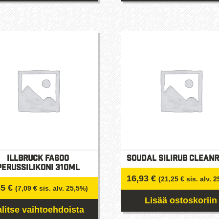
Tällä
Tällä
tuotteella
tuotteella
on
on
useampi
useampi
muunnelma.
muunnelma
Voit
Voit
tehdä
tehdä
valinnat
valinnat
tuotteen
tuotteen
sivulla.
sivulla.
illbruck FA600
Soudal Silirub Clean
Perussilikoni 310ml
16,93
€
(
21,25
€
sis. alv. 
65
€
(
7,09
€
sis. alv. 25,5%)
Lisää ostoskoriin
alitse vaihtoehdoista