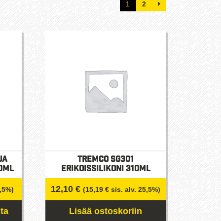
1
2
ja
Tremco SG301
00ml
Erikoissilikoni 310ml
12,10
€
5,5%)
(
15,19
€
sis. alv. 25,5%)
ta
Lisää ostoskoriin