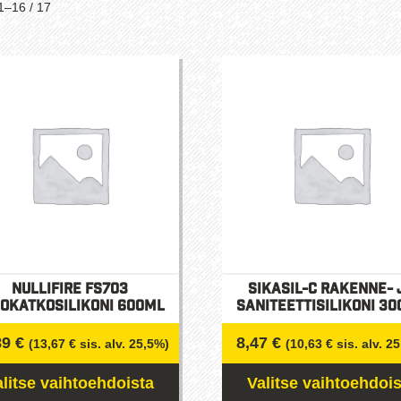
Suosituimmat
1–16 / 17
ensin
Nullifire FS703
Sikasil-C rakenne- 
okatkosilikoni 600ml
saniteettisilikoni 3
89
€
8,47
€
(
13,67
€
sis. alv. 25,5%)
(
10,63
€
sis. alv. 2
alitse vaihtoehdoista
Valitse vaihtoehdois