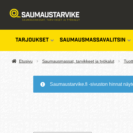
TARJOUKSET
SAUMAUSMASSAVALITSIN
Etusivu
Saumausmassat, tarvikkeet ja työkalut
Tuot
Saumaustarvike.fi -sivuston hinnat näyt