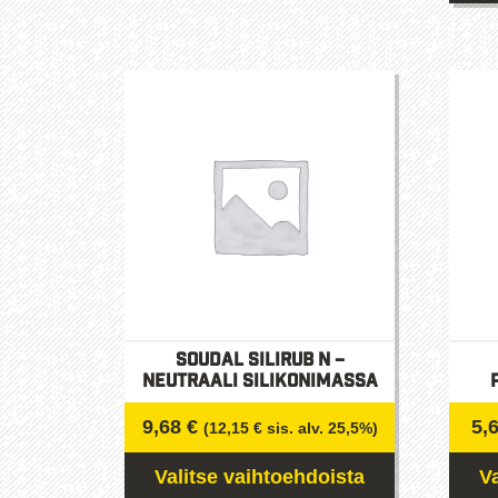
tuotteella
on
useampi
muunnelma.
Voit
tehdä
valinnat
tuotteen
sivulla.
Soudal Silirub N –
Neutraali silikonimassa
9,68
€
5,
(
12,15
€
sis. alv. 25,5%)
Valitse vaihtoehdoista
V