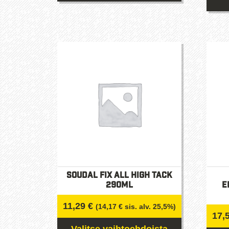
Tällä
tuotteella
on
useampi
muunnelma.
Voit
tehdä
valinnat
tuotteen
sivulla.
Soudal Fix All High Tack
290ml
E
11,29
€
(
14,17
€
sis. alv. 25,5%)
17,