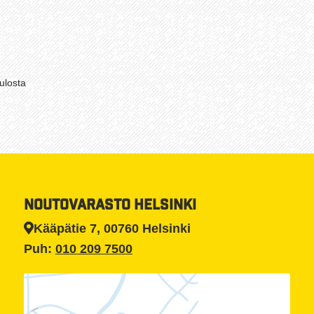
Suosituimmat
ulosta
ensin
NOUTOVARASTO HELSINKI
Kääpätie 7, 00760 Helsinki
Puh:
010 209 7500