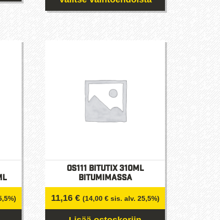
Tällä
tuotteella
on
useampi
muunnelma.
Voit
tehdä
valinnat
tuotteen
sivulla.
OS111 Bitutix 310ML
ml
BITUMIMASSA
11,16
€
25,5%)
(
14,00
€
sis. alv. 25,5%)