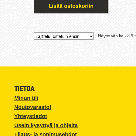
Lisää ostoskoriin
Näytetään kaikki 9 t
TIETOA
Minun tili
Noutovarastot
Yhteystiedot
Usein kysyttyä ja ohjeita
Tilaus- ja sopimusehdot