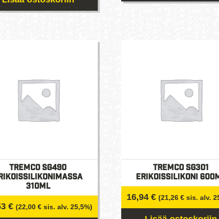
Tremco SG490
Tremco SG301
rikoissilikonimassa
Erikoissilikoni 600
310ml
16,94
€
(
21,26
€
sis. alv. 
53
€
(
22,00
€
sis. alv. 25,5%)