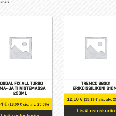
Suosituimmat
ulosta
ensin
oudal Fix All Turbo
Tremco SG301
ima- ja tiivistemassa
Erikoissilikoni 310
290ml
12,10
€
(
15,19
€
sis. alv. 
34
€
(
18,00
€
sis. alv. 25,5%)
Lisää ostoskoriin
Lisää ostoskoriin