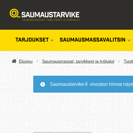
TARJOUKSET
SAUMAUSMASSAVALITSIN
Etusivu
Saumausmassat, tarvikkeet ja työkalut
Tuot
Saumaustarvike.fi -sivuston hinnat näyt