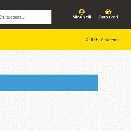
intiin
töön
Minun tili
Ostoskori
0,00
€
0 tuotetta