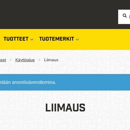
Siirry
Siirry
Haku
Etsi:
navigo
sisäl
TUOTTEET
TUOTEMERKIT
teet
Käyttöalue
Liimaus
etään arvonlisäverottomina.
Liimaus