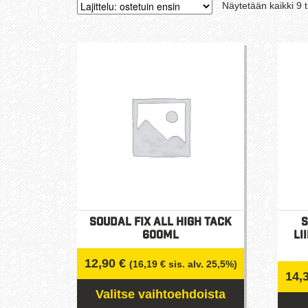
Näytetään kaikki 9 t
Soudal Fix All High Tack
S
600ml
li
12,90
€
(
16,19
€
sis. alv. 25,5%)
14,
Valitse vaihtoehdoista