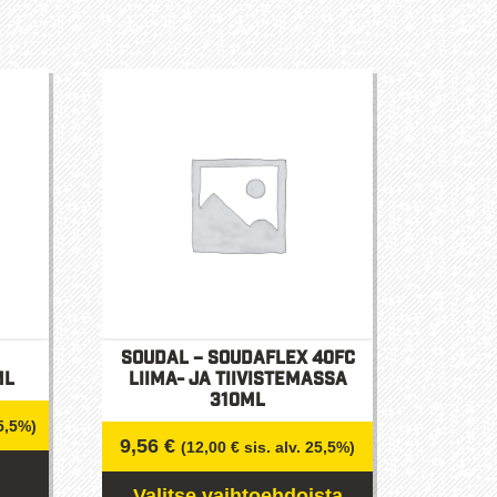
Soudal – Soudaflex 40FC
ml
Liima- ja tiivistemassa
310ml
25,5%)
9,56
€
(
12,00
€
sis. alv. 25,5%)
Valitse vaihtoehdoista