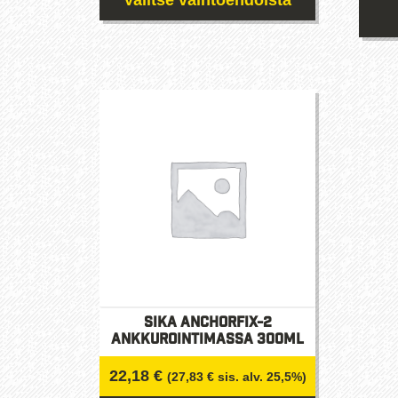
Valitse vaihtoehdoista
Tällä
tuotteella
on
useampi
muunnelma.
Voit
tehdä
valinnat
tuotteen
sivulla.
Sika AnchorFix-2
ankkurointimassa 300ml
22,18
€
(
27,83
€
sis. alv. 25,5%)