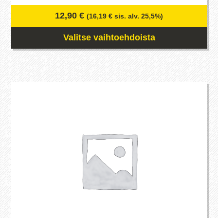
12,90
€
(
16,19
€
sis. alv. 25,5%)
Valitse vaihtoehdoista
Tällä
tuotteella
on
useampi
muunnelma.
Voit
tehdä
valinnat
tuotteen
sivulla.