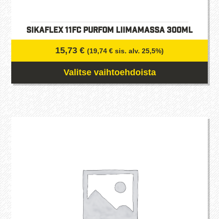
Sikaflex 11FC Purfom liimamassa 300ml
15,73
€
(
19,74
€
sis. alv. 25,5%)
Valitse vaihtoehdoista
Tällä
tuotteella
on
useampi
muunnelma.
Voit
tehdä
valinnat
tuotteen
sivulla.