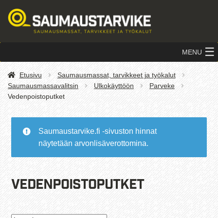
Siirry
Siirry
navigointiin
sisältöön
MENU
Etusivu
Saumausmassat, tarvikkeet ja työkalut
Saumausmassavalitsin
Ulkokäyttöön
Parveke
Vedenpoistoputket
Saumaustarvike.fi -sivuston hinnat
näytetään arvonlisäverottomina.
Vedenpoistoputket