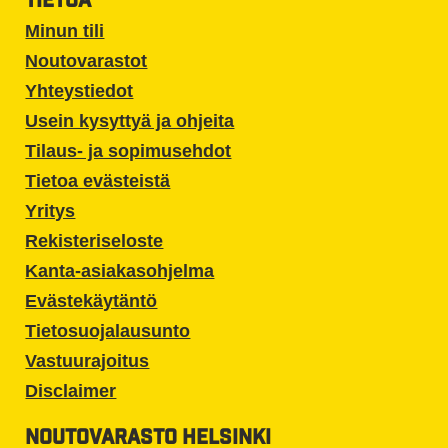
TIETOA
Minun tili
Noutovarastot
Yhteystiedot
Usein kysyttyä ja ohjeita
Tilaus- ja sopimusehdot
Tietoa evästeistä
Yritys
Rekisteriseloste
Kanta-asiakasohjelma
Evästekäytäntö
Tietosuojalausunto
Vastuurajoitus
Disclaimer
NOUTOVARASTO HELSINKI